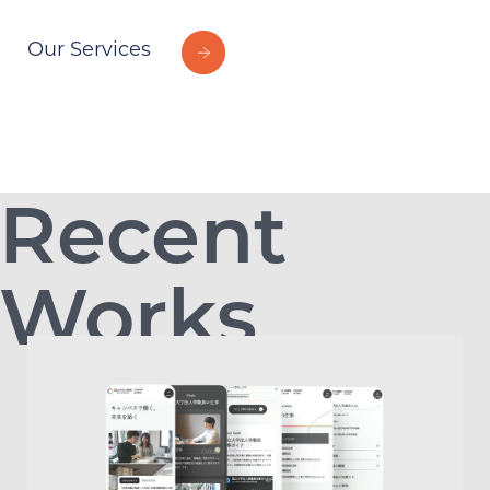
Our Services
Recent
Works